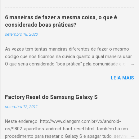
nativa com o blogger, te dando o código pronto
sem você ter que quebrar muito a cabeça, ele te
6 maneiras de fazer a mesma coisa, o que é
dá estatísticas por e-mail, dizendo quem clicou
considerado boas práticas?
no que e repassou pra onde. Para iniciar acesse
setembro 18, 2020
o site http://www.addthis.com/ e escolha seu
tipo de site, blog ou CMS, escolha o estilo do
As vezes tem tantas maneiras diferentes de fazer o mesmo
botão e integre com uma conta do google
código que nós ficamos na dúvida quanto a qual maneira usar.
analytics se você possuir. Não falaremos sobre o
O que seria considerado "boa prática" pela comunidade e o
google analytics nesse post, talvez futuramente.
que sua equipe entenderia melhor. Suponhamos que você
O código para colocar o botão no blog é este: <!-
LEIA MAIS
esteja trabalhando dentro de um método de um Domain
- AddThis Button BEGIN --> <div><a expr:addthis...
Service chamado UmDomainServiceChique(objetoDoDominio)
que será chamado por uma API. Você tem uma regra de
Factory Reset do Samsung Galaxy S
negócio chique para ser verificada que por enquanto chamarei
setembro 12, 2011
de VerificaMinhaRegraChiqueComplexa(). Você chama
UmDomainServiceChique(objetoDoDominio) e caso
Neste endereço http://www.clangsm.com.br/vb/android-
VerificaMinhaRegraChiqueComplexa() retorne true você vai
os/9802-aparelhos-android-hard-reset.html também há um
querer que UmDomainServiceChique faça o que tem que fazer
procedimento para resetar o Galaxy S e apagar tudo, servindo
e a api retornar Ok 200, caso contrário você quer que a API