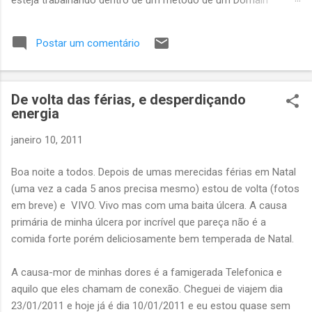
esteja trabalhando dentro de um método de um Domain
Service chamado UmDomainServiceChique(objetoDoDominio)
que será chamado por uma API. Você tem uma regra de
Postar um comentário
negócio chique para ser verificada que por enquanto chamarei
de VerificaMinhaRegraChiqueComplexa(). Você chama
UmDomainServiceChique(objetoDoDominio) e caso
De volta das férias, e desperdiçando
VerificaMinhaRegraChiqueComplexa() retorne true você vai
energia
querer que UmDomainServiceChique faça o que tem que fazer
e a api retornar Ok 200, caso contrário você quer que a API
janeiro 10, 2011
responda um erro qualquer, tipo BadRequest, e retornar uma
mensagem dizendo que VerificaMinhaRegraChiqueComplexa
Boa noite a todos. Depois de umas merecidas férias em Natal
deu ruim. Eu vejo 6 maneiras de fazer isso, gostaria de saber a
(uma vez a cada 5 anos precisa mesmo) estou de volta (fotos
opinião de outrs devs sobre qual seria a maneira menos
em breve) e VIVO. Vivo mas com uma baita úlcera. A causa
gambiarr...
primária de minha úlcera por incrível que pareça não é a
comida forte porém deliciosamente bem temperada de Natal.
A causa-mor de minhas dores é a famigerada Telefonica e
aquilo que eles chamam de conexão. Cheguei de viajem dia
23/01/2011 e hoje já é dia 10/01/2011 e eu estou quase sem