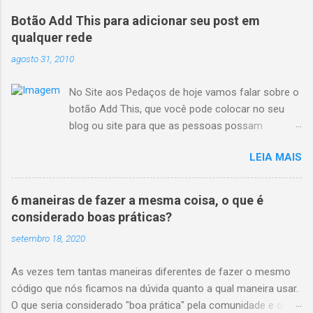
Botão Add This para adicionar seu post em
qualquer rede
agosto 31, 2010
No Site aos Pedaços de hoje vamos falar sobre o
botão Add This, que você pode colocar no seu
blog ou site para que as pessoas possam
repassar adiante seu post. O Add This é uma
LEIA MAIS
ferramenta legal porque, além de integração
nativa com o blogger, te dando o código pronto
sem você ter que quebrar muito a cabeça, ele te
6 maneiras de fazer a mesma coisa, o que é
dá estatísticas por e-mail, dizendo quem clicou
considerado boas práticas?
no que e repassou pra onde. Para iniciar acesse
setembro 18, 2020
o site http://www.addthis.com/ e escolha seu
tipo de site, blog ou CMS, escolha o estilo do
As vezes tem tantas maneiras diferentes de fazer o mesmo
botão e integre com uma conta do google
código que nós ficamos na dúvida quanto a qual maneira usar.
analytics se você possuir. Não falaremos sobre o
O que seria considerado "boa prática" pela comunidade e o
google analytics nesse post, talvez futuramente.