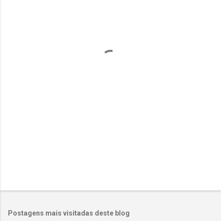
e
n
t
á
r
i
o
s
Postagens mais visitadas deste blog