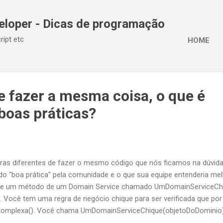
Pular para o conteúdo principal
eloper - Dicas de programação
ript etc
HOME
e fazer a mesma coisa, o que é
boas práticas?
ras diferentes de fazer o mesmo código que nós ficamos na dúvida
ado "boa prática" pela comunidade e o que sua equipe entenderia m
o de um método de um Domain Service chamado UmDomainServiceCh
 Você tem uma regra de negócio chique para ser verificada que po
Complexa(). Você chama UmDomainServiceChique(objetoDoDominio
omplexa() retorne true você vai querer que UmDomainServiceChique