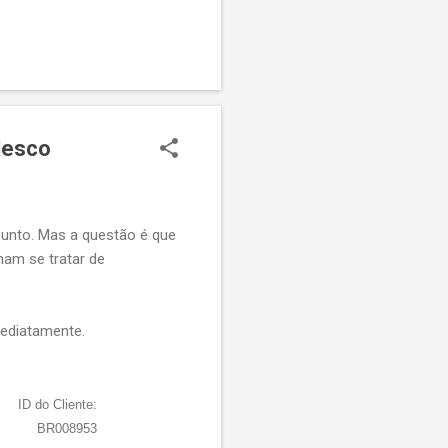
adRequest, e retornar uma
er isso, gostaria de saber
desco
unto. Mas a questão é que
mam se tratar de
mediatamente.
ID do Cliente:
BR008953