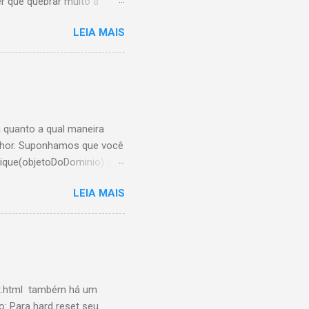
r que quebrar muito a
 pra onde. Para iniciar
LEIA MAIS
 escolha o estilo do botão
obre o google analytics
 <!-- AddThis Button BEGIN
 quanto a qual maneira
elhor. Suponhamos que você
ique(objetoDoDominio) que
r enquanto chamarei de
LEIA MAIS
) e caso
 faça o que tem que fazer
adRequest, e retornar uma
er isso, gostaria de saber
et.html também há um
o: Para hard reset seu