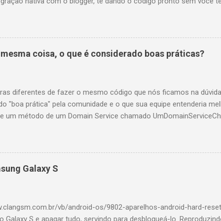
egração nativa com o blogger, te dando o código pronto sem você te
te dá estatísticas por e-mail, dizendo quem clicou no que e repassou
te http://www.addthis.com/ e escolha seu tipo de site, blog ou CMS,
om uma conta do google analytics se você possuir. Não falaremos s
 talvez futuramente. O código para colocar o botão no blog é este:
a mesma coisa, o que é considerado boas práticas?
expr:addthis...
ras diferentes de fazer o mesmo código que nós ficamos na dúvida
ado "boa prática" pela comunidade e o que sua equipe entenderia m
o de um método de um Domain Service chamado UmDomainServiceCh
 Você tem uma regra de negócio chique para ser verificada que po
Complexa(). Você chama UmDomainServiceChique(objetoDoDominio
omplexa() retorne true você vai querer que UmDomainServiceChique
so contrário você quer que a API responda um erro qualquer, tipo B
msung Galaxy S
ficaMinhaRegraChiqueComplexa deu ruim. Eu vejo 6 maneiras de faz
re qual seria a maneira menos gambiarr...
w.clangsm.com.br/vb/android-os/9802-aparelhos-android-hard-res
o Galaxy S e apagar tudo, servindo para desbloqueá-lo. Reproduzind