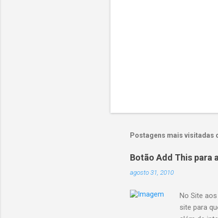
o
s
Postagens mais visitadas 
Botão Add This para 
agosto 31, 2010
No Site aos
site para q