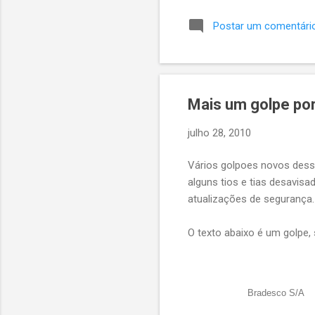
e a api retornar Ok 200, ca
Postar um comentári
mensagem dizendo que Veri
a opinião de outrs devs sob
Mais um golpe por
julho 28, 2010
Vários golpoes novos dess
alguns tios e tias desavisa
atualizações de segurança.
O texto abaixo é um golpe
Bradesco S/A