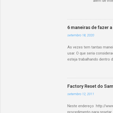
além de int
cabeça, ele 
acesse o si
e integre c
nesse post,
6 maneiras de fazer 
--> <div><a 
setembro 18, 2020
As vezes tem tantas manei
usar. O que seria consider
esteja trabalhando dentr
será chamado por uma API.
VerificaMinhaRegraChique
VerificaMinhaRegraChiqueC
e a api retornar Ok 200, ca
Factory Reset do Sa
mensagem dizendo que Veri
setembro 12, 2011
a opinião de outrs devs sob
Neste endereço http://ww
procedimento para resetar 