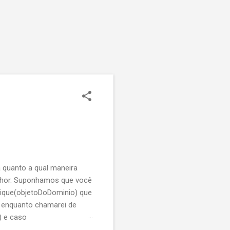
 quanto a qual maneira
elhor. Suponhamos que você
ique(objetoDoDominio) que
r enquanto chamarei de
) e caso
 faça o que tem que fazer