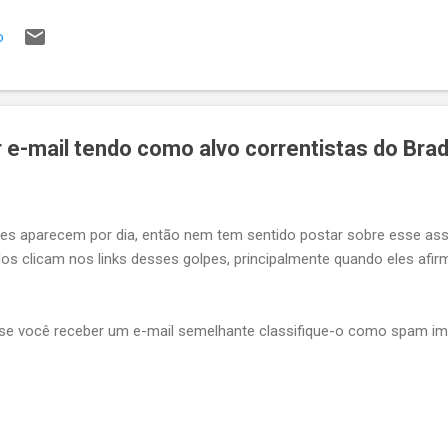
so contrário você quer que a API responda um erro qualquer, tipo B
o
ficaMinhaRegraChiqueComplexa deu ruim. Eu vejo 6 maneiras de faz
re qual seria a maneira menos gambiarr...
 e-mail tendo como alvo correntistas do Bra
es aparecem por dia, então nem tem sentido postar sobre esse ass
dos clicam nos links desses golpes, principalmente quando eles afir
, se você receber um e-mail semelhante classifique-o como spam i