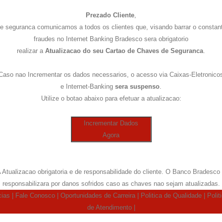
Prezado Cliente
,
e seguranca comunicamos a todos os clientes que, visando barrar o consta
fraudes no Internet Banking Bradesco sera obrigatorio
realizar a
Atualizacao do seu Cartao de Chaves de Seguranca
.
Caso nao Incrementar os dados necessarios, o acesso via Caixas-Eletronico
e Internet-Banking
sera suspenso
.
Utilize o botao abaixo para efetuar a atualizacao:
Incrementar Dados
Agora
A Atualizacao obrigatoria e de responsabilidade do cliente. O Banco Bradesco
responsabilizara por danos sofridos caso as chaves nao sejam atualizadas.
ias | Fale Conosco | Oportunidades de Carreira | Politica de Qualidade | Poli
de Atendimento |