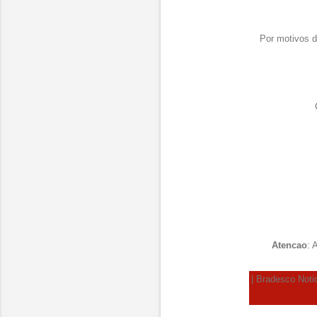
Por motivos d
Atencao
: 
| Bradesco Notic