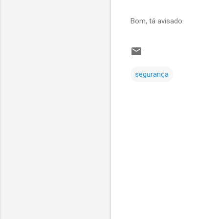
Bom, tá avisado.
segurança
C
o
m
e
n
t
á
r
i