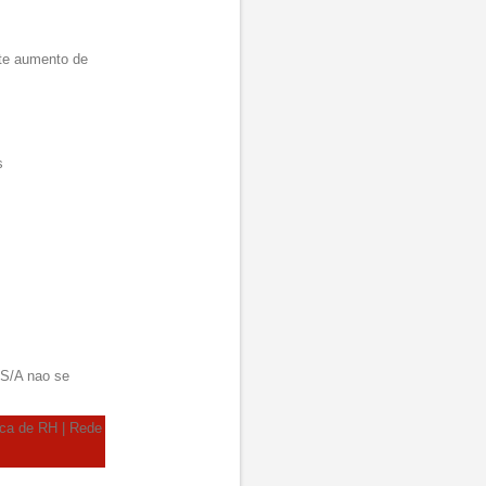
nte aumento de
s
 S/A nao se
tica de RH | Rede