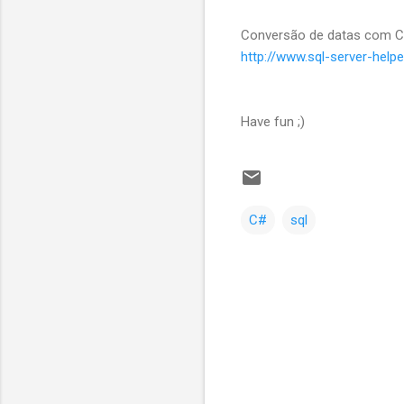
Conversão de datas com Co
http://www.sql-server-help
Have fun ;)
C#
sql
C
o
m
e
n
t