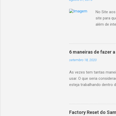
No Site aos
site para q
além de int
cabeça, ele 
acesse o si
e integre c
nesse post,
6 maneiras de fazer 
--> <div><a 
setembro 18, 2020
As vezes tem tantas manei
usar. O que seria consider
esteja trabalhando dentr
será chamado por uma API.
VerificaMinhaRegraChique
VerificaMinhaRegraChiqueC
e a api retornar Ok 200, ca
Factory Reset do Sa
mensagem dizendo que Veri