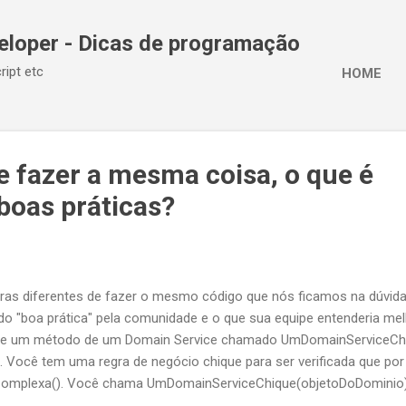
Pular para o conteúdo principal
eloper - Dicas de programação
ript etc
HOME
e fazer a mesma coisa, o que é
boas práticas?
ras diferentes de fazer o mesmo código que nós ficamos na dúvida
ado "boa prática" pela comunidade e o que sua equipe entenderia m
o de um método de um Domain Service chamado UmDomainServiceCh
 Você tem uma regra de negócio chique para ser verificada que po
Complexa(). Você chama UmDomainServiceChique(objetoDoDominio
omplexa() retorne true você vai querer que UmDomainServiceChique