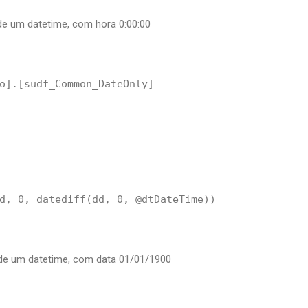
 de um datetime, com hora 0:00:00
o].[sudf_Common_DateOnly]

d, 0, datediff(dd, 0, @dtDateTime))

 de um datetime, com data 01/01/1900