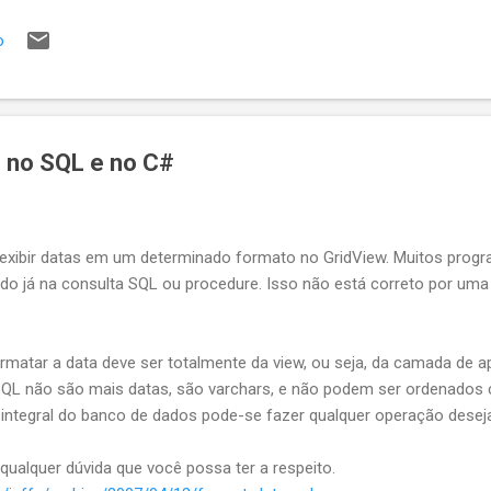
so contrário você quer que a API responda um erro qualquer, tipo B
o
ficaMinhaRegraChiqueComplexa deu ruim. Eu vejo 6 maneiras de faz
re qual seria a maneira menos gambiarr...
 no SQL e no C#
 exibir datas em um determinado formato no GridView. Muitos pro
do já na consulta SQL ou procedure. Isso não está correto por uma 
ormatar a data deve ser totalmente da view, ou seja, da camada de 
SQL não são mais datas, são varchars, e não podem ser ordenados
integral do banco de dados pode-se fazer qualquer operação desej
r qualquer dúvida que você possa ter a respeito.