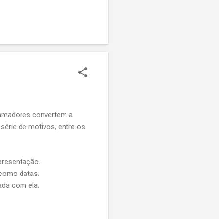
adRequest, e retornar uma
er isso, gostaria de saber
gramadores convertem a
série de motivos, entre os
apresentação.
 como datas.
ada com ela.