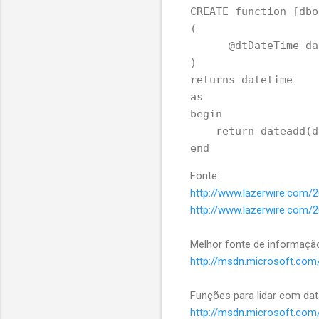
CREATE function [dbo
(

      @dtDateTime da
)

returns datetime

as

begin

    return dateadd(d
Fonte:
http://www.lazerwire.com/
http://www.lazerwire.com/
Melhor fonte de informaçã
http://msdn.microsoft.com/
Funções para lidar com dat
http://msdn.microsoft.com/