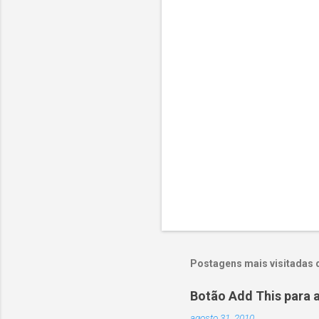
á
r
i
o
s
Postagens mais visitadas 
Botão Add This para 
agosto 31, 2010