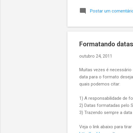
e a api retornar Ok 200, ca
Postar um comentári
mensagem dizendo que Veri
a opinião de outrs devs sob
Formatando datas
outubro 24, 2011
Muitas vezes é necessário
data para o formato deseja
quais podemos citar:
1) A responsabilidade de f
2) Datas formatadas pelo 
3) Trazendo sempre a data 
Veja o link abaixo para tira