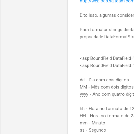
http://weblogs.sqlteam.com
Dito isso, algumas conside
Para formatar strings dire
propriedade DataFormatStri
<asp:BoundField DataField=
<asp:BoundField DataField
dd - Dia com dois dígitos
MM - Mês com dois dígitos
yyyy - Ano com quatro dígi
hh - Hora no formato de 1
HH - Hora no formato de 2
mm - Minuto
ss - Segundo