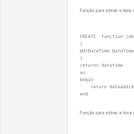
Função para extrair a data
CREATE  function [db
(

@dtDateTime DateTime

)

returns datetime

as

begin

    return dateadd(d
Função para extrair a hora