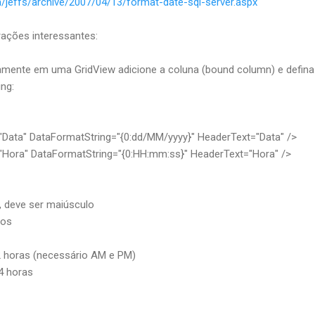
/jeffs/archive/2007/04/13/format-date-sql-server.aspx
rações interessantes:
tamente em uma GridView adicione a coluna (bound column) e defina
ng:
"Data" DataFormatString="{0:dd/MM/yyyy}" HeaderText="Data" />
="Hora" DataFormatString="{0:HH:mm:ss}" HeaderText="Hora" />
, deve ser maiúsculo
tos
2 horas (necessário AM e PM)
4 horas