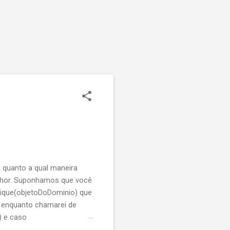
 quanto a qual maneira
elhor. Suponhamos que você
ique(objetoDoDominio) que
r enquanto chamarei de
) e caso
 faça o que tem que fazer