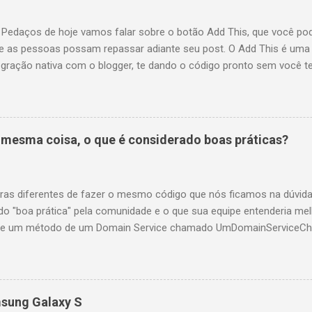
 Pedaços de hoje vamos falar sobre o botão Add This, que você po
ue as pessoas possam repassar adiante seu post. O Add This é uma 
egração nativa com o blogger, te dando o código pronto sem você te
te dá estatísticas por e-mail, dizendo quem clicou no que e repassou
te http://www.addthis.com/ e escolha seu tipo de site, blog ou CMS,
om uma conta do google analytics se você possuir. Não falaremos s
 talvez futuramente. O código para colocar o botão no blog é este:
a mesma coisa, o que é considerado boas práticas?
expr:addthis...
ras diferentes de fazer o mesmo código que nós ficamos na dúvida
ado "boa prática" pela comunidade e o que sua equipe entenderia m
o de um método de um Domain Service chamado UmDomainServiceCh
 Você tem uma regra de negócio chique para ser verificada que po
Complexa(). Você chama UmDomainServiceChique(objetoDoDominio
omplexa() retorne true você vai querer que UmDomainServiceChique
so contrário você quer que a API responda um erro qualquer, tipo B
msung Galaxy S
ficaMinhaRegraChiqueComplexa deu ruim. Eu vejo 6 maneiras de faz