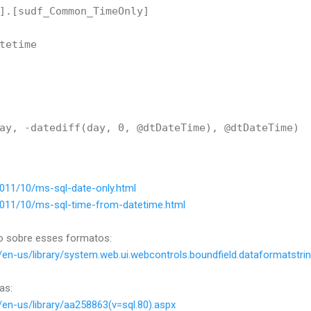
].[sudf_Common_TimeOnly]

tetime

ay, -datediff(day, 0, @dtDateTime), @dtDateTime)

2011/10/ms-sql-date-only.html
2011/10/ms-sql-time-from-datetime.html
o sobre esses formatos:
en-us/library/system.web.ui.webcontrols.boundfield.dataformatstri
as:
en-us/library/aa258863(v=sql.80).aspx