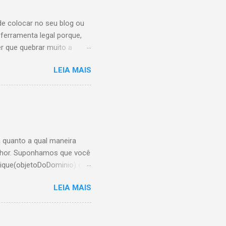
de colocar no seu blog ou
ferramenta legal porque,
r que quebrar muito a
 pra onde. Para iniciar
LEIA MAIS
 escolha o estilo do botão
obre o google analytics
 <!-- AddThis Button BEGIN
 quanto a qual maneira
elhor. Suponhamos que você
ique(objetoDoDominio) que
r enquanto chamarei de
LEIA MAIS
) e caso
 faça o que tem que fazer
adRequest, e retornar uma
er isso, gostaria de saber