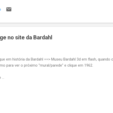
so contrário você quer que a API responda um erro qualquer, tipo B
o
ficaMinhaRegraChiqueComplexa deu ruim. Eu vejo 6 maneiras de faz
re qual seria a maneira menos gambiarr...
ge no site da Bardahl
lique em história da Bardahl ==> Museu Bardahl 3d em flash, quando
imo para ver o próximo "mural/parede" e clique em 1962.
...