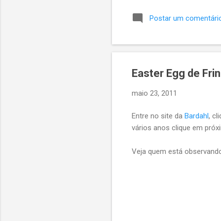
e a api retornar Ok 200, ca
Postar um comentári
mensagem dizendo que Veri
a opinião de outrs devs sob
Easter Egg de Frin
maio 23, 2011
Entre no site da
Bardahl
, c
vários anos clique em próx
Veja quem está observando 