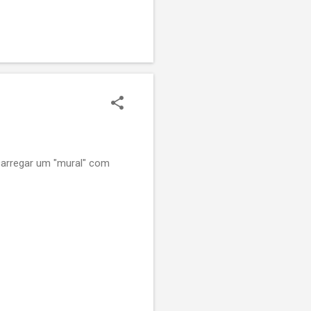
adRequest, e retornar uma
er isso, gostaria de saber
 carregar um "mural" com