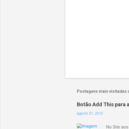
i
o
s
Postagens mais visitadas 
Botão Add This para 
agosto 31, 2010
No Site aos