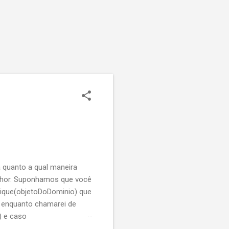
 quanto a qual maneira
elhor. Suponhamos que você
ique(objetoDoDominio) que
r enquanto chamarei de
) e caso
 faça o que tem que fazer