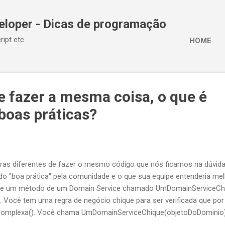
Pular para o conteúdo principal
eloper - Dicas de programação
ript etc
HOME
e fazer a mesma coisa, o que é
boas práticas?
ras diferentes de fazer o mesmo código que nós ficamos na dúvida
ado "boa prática" pela comunidade e o que sua equipe entenderia m
o de um método de um Domain Service chamado UmDomainServiceCh
 Você tem uma regra de negócio chique para ser verificada que po
Complexa(). Você chama UmDomainServiceChique(objetoDoDominio
omplexa() retorne true você vai querer que UmDomainServiceChique