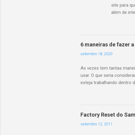
site para q
além de int
cabeça, ele 
acesse o si
e integre c
nesse post,
6 maneiras de fazer 
--> <div><a 
setembro 18, 2020
As vezes tem tantas manei
usar. O que seria consider
esteja trabalhando dentr
será chamado por uma API.
VerificaMinhaRegraChique
VerificaMinhaRegraChiqueC
e a api retornar Ok 200, ca
Factory Reset do Sa
mensagem dizendo que Veri
setembro 12, 2011
a opinião de outrs devs sob