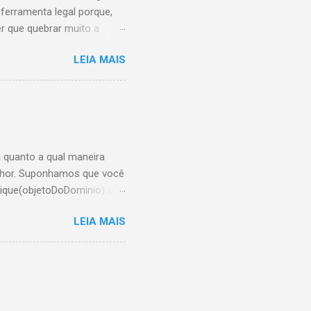
ferramenta legal porque,
r que quebrar muito a
 pra onde. Para iniciar
LEIA MAIS
 escolha o estilo do botão
obre o google analytics
 <!-- AddThis Button BEGIN
 quanto a qual maneira
elhor. Suponhamos que você
ique(objetoDoDominio) que
r enquanto chamarei de
LEIA MAIS
) e caso
 faça o que tem que fazer
adRequest, e retornar uma
er isso, gostaria de saber