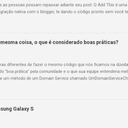
ue as pessoas possam repassar adiante seu post. O Add This é uma 
egração nativa com o blogger, te dando o código pronto sem você te
te dá estatísticas por e-mail, dizendo quem clicou no que e repassou
te http://www.addthis.com/ e escolha seu tipo de site, blog ou CMS,
om uma conta do google analytics se você possuir. Não falaremos s
 talvez futuramente. O código para colocar o botão no blog é este:
a mesma coisa, o que é considerado boas práticas?
expr:addthis...
ras diferentes de fazer o mesmo código que nós ficamos na dúvida
ado "boa prática" pela comunidade e o que sua equipe entenderia m
o de um método de um Domain Service chamado UmDomainServiceCh
 Você tem uma regra de negócio chique para ser verificada que po
Complexa(). Você chama UmDomainServiceChique(objetoDoDominio
omplexa() retorne true você vai querer que UmDomainServiceChique
so contrário você quer que a API responda um erro qualquer, tipo B
msung Galaxy S
ficaMinhaRegraChiqueComplexa deu ruim. Eu vejo 6 maneiras de faz
re qual seria a maneira menos gambiarr...