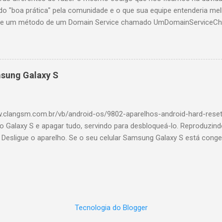
ado "boa prática" pela comunidade e o que sua equipe entenderia m
o de um método de um Domain Service chamado UmDomainServiceCh
 Você tem uma regra de negócio chique para ser verificada que po
Complexa(). Você chama UmDomainServiceChique(objetoDoDominio
omplexa() retorne true você vai querer que UmDomainServiceChique
so contrário você quer que a API responda um erro qualquer, tipo B
msung Galaxy S
ficaMinhaRegraChiqueComplexa deu ruim. Eu vejo 6 maneiras de faz
re qual seria a maneira menos gambiarr...
w.clangsm.com.br/vb/android-os/9802-aparelhos-android-hard-res
o Galaxy S e apagar tudo, servindo para desbloqueá-lo. Reproduzind
Desligue o aparelho. Se o seu celular Samsung Galaxy S está congela
otão Diminuir Volume. 3. Pressione e solte o botão Power. 4. Você 
ok, recuperação Clear Storage, e Simlock. 5. Selecione Clear Stor
one e solte o botão Power. 7. Agora, basta confirmar a sua decisão:
ixo para negar a ação. Se SIM for selecionada, todos os dados, inc
 seu Samsung I9000 Galaxy S. Uma vez que a limpeza for concluída, 
Tecnologia do Blogger
ica. ou -Botão do volume para cima+b...