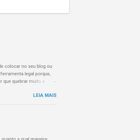
de colocar no seu blog ou
ferramenta legal porque,
r que quebrar muito a
 pra onde. Para iniciar
LEIA MAIS
 escolha o estilo do botão
obre o google analytics
 <!-- AddThis Button BEGIN
 quanto a qual maneira