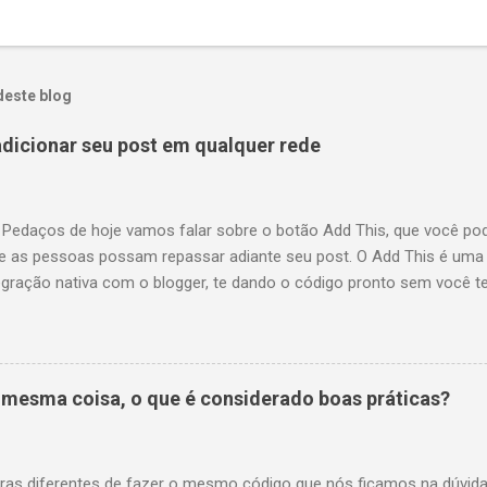
deste blog
adicionar seu post em qualquer rede
 Pedaços de hoje vamos falar sobre o botão Add This, que você po
ue as pessoas possam repassar adiante seu post. O Add This é uma 
egração nativa com o blogger, te dando o código pronto sem você te
te dá estatísticas por e-mail, dizendo quem clicou no que e repassou
te http://www.addthis.com/ e escolha seu tipo de site, blog ou CMS,
om uma conta do google analytics se você possuir. Não falaremos s
 talvez futuramente. O código para colocar o botão no blog é este:
a mesma coisa, o que é considerado boas práticas?
expr:addthis...
ras diferentes de fazer o mesmo código que nós ficamos na dúvida