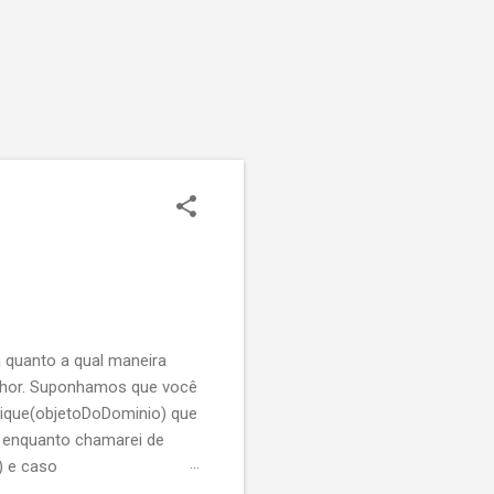
 quanto a qual maneira
elhor. Suponhamos que você
ique(objetoDoDominio) que
r enquanto chamarei de
) e caso
 faça o que tem que fazer