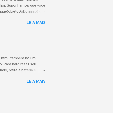
elhor. Suponhamos que você
ique(objetoDoDominio) que
r enquanto chamarei de
LEIA MAIS
) e caso
 faça o que tem que fazer
adRequest, e retornar uma
er isso, gostaria de saber
et.html também há um
o: Para hard reset seu
do, retire a bateria e
está agora confrontado com
LEIA MAIS
age, pressionando o botão
 Volume para cima para
luindo aplicações de
o telefone irá reiniciar a