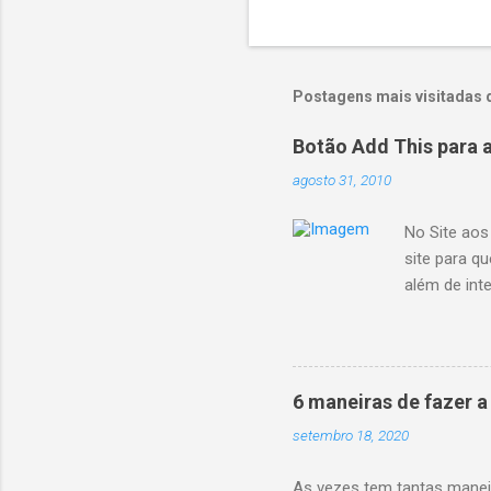
Postagens mais visitadas 
Botão Add This para 
agosto 31, 2010
No Site aos
site para q
além de int
cabeça, ele 
acesse o si
e integre c
nesse post,
6 maneiras de fazer 
--> <div><a 
setembro 18, 2020
As vezes tem tantas manei