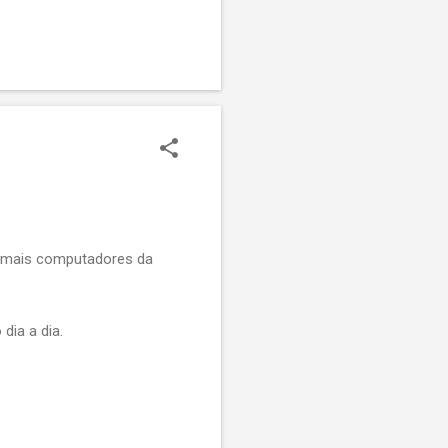
adRequest, e retornar uma
er isso, gostaria de saber
u mais computadores da
dia a dia.