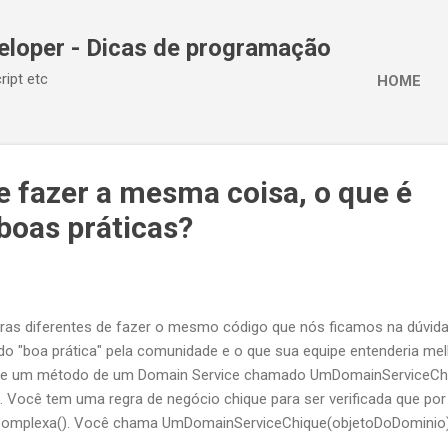
Pular para o conteúdo principal
eloper - Dicas de programação
ript etc
HOME
e fazer a mesma coisa, o que é
boas práticas?
ras diferentes de fazer o mesmo código que nós ficamos na dúvida
ado "boa prática" pela comunidade e o que sua equipe entenderia m
o de um método de um Domain Service chamado UmDomainServiceCh
 Você tem uma regra de negócio chique para ser verificada que po
Complexa(). Você chama UmDomainServiceChique(objetoDoDominio
omplexa() retorne true você vai querer que UmDomainServiceChique