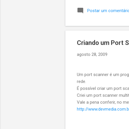
e a api retornar Ok 200, ca
Postar um comentári
mensagem dizendo que Veri
a opinião de outrs devs sob
Criando um Port 
agosto 28, 2009
Um port scanner é um prog
rede.
É possível criar um port s
Criei um port scanner mult
Vale a pena conferir, no m
http://www.devmedia.com.