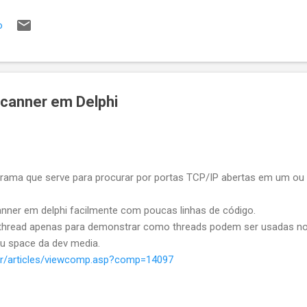
so contrário você quer que a API responda um erro qualquer, tipo B
o
ficaMinhaRegraChiqueComplexa deu ruim. Eu vejo 6 maneiras de faz
re qual seria a maneira menos gambiarr...
Scanner em Delphi
rama que serve para procurar por portas TCP/IP abertas em um o
canner em delphi facilmente com poucas linhas de código.
ithread apenas para demonstrar como threads podem ser usadas no 
eu space da dev media.
br/articles/viewcomp.asp?comp=14097